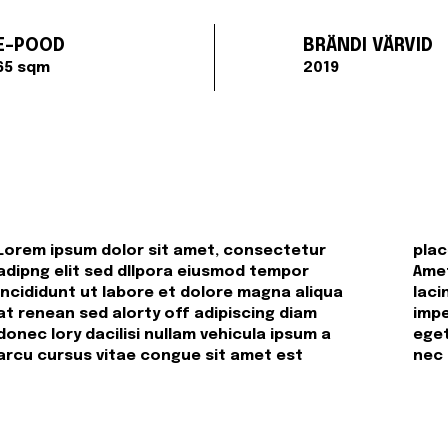
E-POOD
BRÄNDI VÄRVID
65 sqm
2019
Lorem ipsum dolor sit amet, consectetur
placerat in egestas pharetra sit amet aliqua.
adipng elit sed dllpora eiusmod tempor
Amet massa vitae tortor condimentum
incididunt ut labore et dolore magna aliqua
lacinia quis. Est placerat in egestas alot erat
at renean sed alorty off adipiscing diam
imperdiet sed euismod. maecenas ultricies mi
donec lory dacilisi nullam vehicula ipsum a
eget mauris. faucibus purus in massa tempor
arcu cursus vitae congue sit amet est
nec 