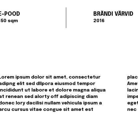
E-POOD
BRÄNDI VÄRVID
150 sqm
2016
Lorem ipsum dolor sit amet, consectetur
placerat in egestas pharetra sit amet aliqua.
adipng elit sed dllpora eiusmod tempor
Amet massa vitae tortor condimentum
incididunt ut labore et dolore magna aliqua
lacinia quis. Est placerat in egestas alot erat
at renean sed alorty off adipiscing diam
imperdiet sed euismod. maecenas ultricies mi
donec lory dacilisi nullam vehicula ipsum a
eget mauris. faucibus purus in massa tempor
arcu cursus vitae congue sit amet est
nec 