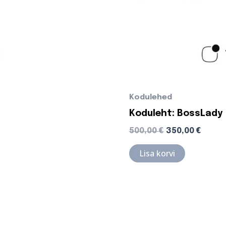
Kodulehed
Koduleht: BossLady
500,00
€
350,00
€
Lisa korvi