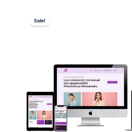
Algne
Praegune
hind
hind
Sale!
oli:
on:
500,00 €.
350,00 €.