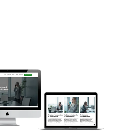
gune
 €.