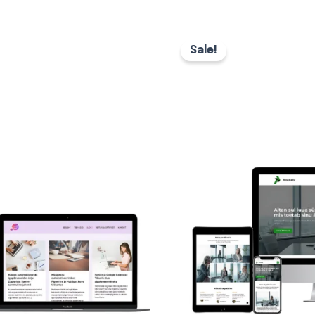
Algne
Prae
hind
hind
Sale!
oli:
on:
500,00 €.
350,00