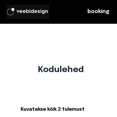
Skip
to
booking
content
Kodulehed
Kuvatakse kõik 2 tulemust